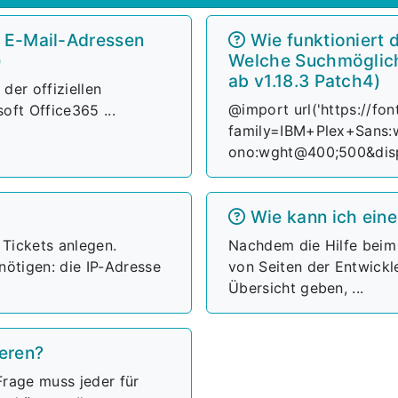
l E-Mail-Adressen
Wie funktioniert 
)
Welche Suchmöglichk
ab v1.18.3 Patch4)
 der offiziellen
@import url('https://fo
oft Office365 ...
family=IBM+Plex+Sans
ono:wght@400;500&displ
Wie kann ich ein
 Tickets anlegen.
Nachdem die Hilfe beim 
nötigen: die IP-Adresse
von Seiten der Entwickler
Übersicht geben, ...
ieren?
 Frage muss jeder für