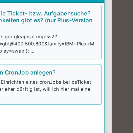
die Ticket- bzw. Aufgabensuche?
eiten gibt es? (nur Plus-Version
nts.googleapis.com/css2?
:wght@400;500;600&family=IBM+Plex+M
ay=swap'); ...
en CronJob anlegen?
Einrichten eines cronJobs bei osTIcket
 eher dürftig ist, will ich hier mal eine