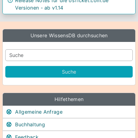
Release Notes für die osTicket.com.de
Versionen - ab v1.14
Unsere WissensDB durchsuchen
Hilfethemen
Allgemeine Anfrage
Buchhaltung
Feedback